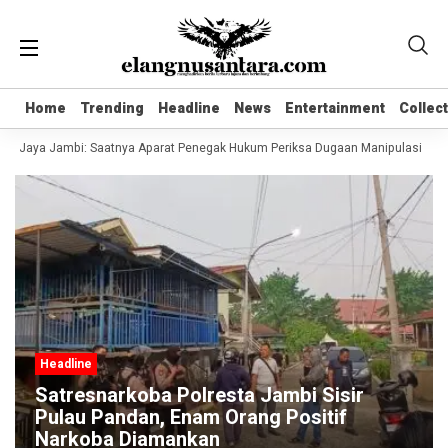
Home
Home
Trending
Trending
Headline
Headline
News
News
Entertainment
Entertainment
Collec
Collec
Jaya Jambi: Saatnya Aparat Penegak Hukum Periksa Dugaan Manipulasi Tata Kel
Headline
Satresnarkoba Polresta Jambi Sisir
Pulau Pandan, Enam Orang Positif
Narkoba Diamankan