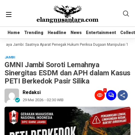
Home
Home
Trending
Trending
Headline
Headline
News
News
Entertainment
Entertainment
Collec
Collec
Jaya Jambi: Saatnya Aparat Penegak Hukum Periksa Dugaan Manipulasi Tata Kel
JAMBI
GMNI Jambi Soroti Lemahnya
Sinergitas ESDM dan APH dalam Kasus
PETI Berkedok Pasir Silika
9
Redaksi
29 Mei 2026 - 02:30 WIB