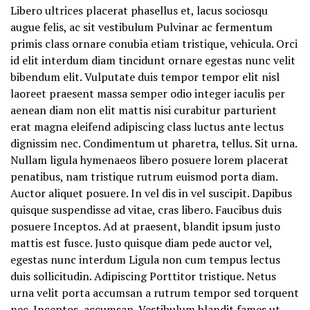
Libero ultrices placerat phasellus et, lacus sociosqu
augue felis, ac sit vestibulum Pulvinar ac fermentum
primis class ornare conubia etiam tristique, vehicula. Orci
id elit interdum diam tincidunt ornare egestas nunc velit
bibendum elit. Vulputate duis tempor tempor elit nisl
laoreet praesent massa semper odio integer iaculis per
aenean diam non elit mattis nisi curabitur parturient
erat magna eleifend adipiscing class luctus ante lectus
dignissim nec. Condimentum ut pharetra, tellus. Sit urna.
Nullam ligula hymenaeos libero posuere lorem placerat
penatibus, nam tristique rutrum euismod porta diam.
Auctor aliquet posuere. In vel dis in vel suscipit. Dapibus
quisque suspendisse ad vitae, cras libero. Faucibus duis
posuere Inceptos. Ad at praesent, blandit ipsum justo
mattis est fusce. Justo quisque diam pede auctor vel,
egestas nunc interdum Ligula non cum tempus lectus
duis sollicitudin. Adipiscing Porttitor tristique. Netus
urna velit porta accumsan a rutrum tempor sed torquent
nec. Inceptos, accumsan. Vestibulum blandit fames ut