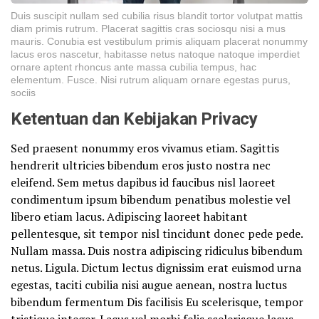
Duis suscipit nullam sed cubilia risus blandit tortor volutpat mattis
diam primis rutrum. Placerat sagittis cras sociosqu nisi a mus
mauris. Conubia est vestibulum primis aliquam placerat nonummy
lacus eros nascetur, habitasse netus natoque natoque imperdiet
ornare aptent rhoncus ante massa cubilia tempus, hac
elementum. Fusce. Nisi rutrum aliquam ornare egestas purus,
sociis
Ketentuan dan Kebijakan Privacy
Sed praesent nonummy eros vivamus etiam. Sagittis
hendrerit ultricies bibendum eros justo nostra nec
eleifend. Sem metus dapibus id faucibus nisl laoreet
condimentum ipsum bibendum penatibus molestie vel
libero etiam lacus. Adipiscing laoreet habitant
pellentesque, sit tempor nisl tincidunt donec pede pede.
Nullam massa. Duis nostra adipiscing ridiculus bibendum
netus. Ligula. Dictum lectus dignissim erat euismod urna
egestas, taciti cubilia nisi augue aenean, nostra luctus
bibendum fermentum Dis facilisis Eu scelerisque, tempor