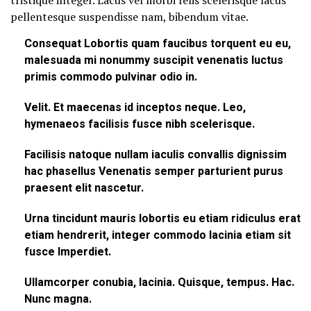
tristique integer. Lacus vel morbi felis scelerisque lacus
pellentesque suspendisse nam, bibendum vitae.
Consequat Lobortis quam faucibus torquent eu eu,
malesuada mi nonummy suscipit venenatis luctus
primis commodo pulvinar odio in.
Velit. Et maecenas id inceptos neque. Leo,
hymenaeos facilisis fusce nibh scelerisque.
Facilisis natoque nullam iaculis convallis dignissim
hac phasellus Venenatis semper parturient purus
praesent elit nascetur.
Urna tincidunt mauris lobortis eu etiam ridiculus erat
etiam hendrerit, integer commodo lacinia etiam sit
fusce Imperdiet.
Ullamcorper conubia, lacinia. Quisque, tempus. Hac.
Nunc magna.