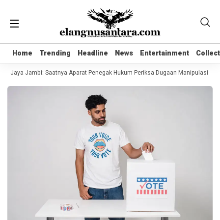
Home
Home
Trending
Trending
Headline
Headline
News
News
Entertainment
Entertainment
Collec
Collec
B Jaya Jambi: Saatnya Aparat Penegak Hukum Periksa Dugaan Manipulasi Tata K