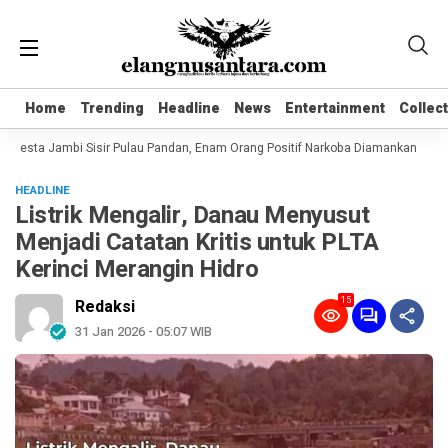
Home
Home
Trending
Trending
Headline
Headline
News
News
Entertainment
Entertainment
Collec
Collec
lresta Jambi Sisir Pulau Pandan, Enam Orang Positif Narkoba Diamankan
Kom
HEADLINE
Listrik Mengalir, Danau Menyusut
Menjadi Catatan Kritis untuk PLTA
Kerinci Merangin Hidro
15
Redaksi
31 Jan 2026 - 05:07 WIB