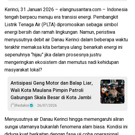
Kerinci, 31 Januari 2026 – elangnusantara.com – Indonesia
tengah berpacu menuju era transisi energi. Pembangkit
Listrik Tenaga Air (PLTA) dipromosikan sebagai simbol
energi bersih dan ramah lingkungan. Namun, peristiwa
menyusutnya debit air Danau Kerinci dalam beberapa waktu
terakhir memaksa kita bertanya ulang: benarkah energi ini
sepenuhnya “hijau” jika dalam prosesnya justru
mengeringkan ekosistem dan memutus nadi kehidupan
masyarakat lokal?
Antisipasi Geng Motor dan Balap Liar,
Wali Kota Maulana Pimpin Patroli
Gabungan Skala Besar di Kota Jambi
Redaksi
26/07/2026
Menyusutnya air Danau Kerinci hingga memengaruhi aliran
sungai utamanya bukanlah fenomena alam biasa. Kondisi ini
diduga kuat berkaitan dengan fase uji coba operasional