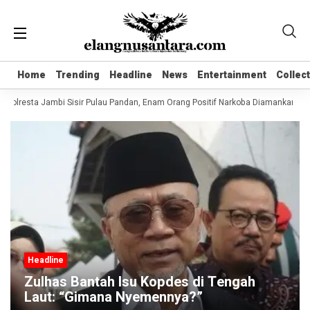
Home
Home
Trending
Trending
Headline
Headline
News
News
Entertainment
Entertainment
Collec
Collec
Polresta Jambi Sisir Pulau Pandan, Enam Orang Positif Narkoba Diamankan
K
Headline
Zulhas Bantah Isu Kopdes di Tengah
Laut: “Gimana Nyemennya?”