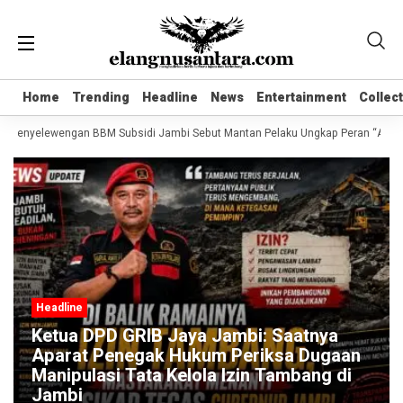
Home
Home
Trending
Trending
Headline
Headline
News
News
Entertainment
Entertainment
Collec
Collec
Penyelewengan BBM Subsidi Jambi Sebut Mantan Pelaku Ungkap Peran “Apek B
Headline
Ketua DPD GRIB Jaya Jambi: Saatnya
Aparat Penegak Hukum Periksa Dugaan
Manipulasi Tata Kelola Izin Tambang di
Jambi