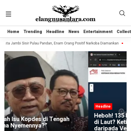
Home
Home
Trending
Trending
Headline
Headline
News
News
Entertainment
Entertainment
Collec
Collec
esta Jambi Sisir Pulau Pandan, Enam Orang Positif Narkoba Diamankan
Komen
Headline
Heboh! 135 Kopdes Merah Putih ‘Berada’
di Laut? Ketika Data Digital Lebih Cepat
daripada Verifikasi