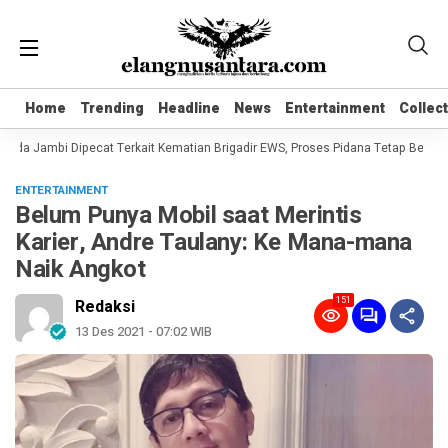
Home
Home
Trending
Trending
Headline
Headline
News
News
Entertainment
Entertainment
Collec
Collec
lda Jambi Dipecat Terkait Kematian Brigadir EWS, Proses Pidana Tetap Berjalan
ENTERTAINMENT
Belum Punya Mobil saat Merintis
Karier, Andre Taulany: Ke Mana-mana
Naik Angkot
151
Redaksi
13 Des 2021 - 07:02 WIB