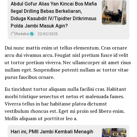
Abdul Gofur Alias Yan Kincai Bos Mafia
Ilegal Drilling Bebas Berkeliaran,
Diduga Kasubdit IV/Tipidter Ditkrimsus
Polda Jambi Masuk Agin?
Redaksi
22/02/2025
Dui nunc mattis enim ut tellus elementum. Cras ornare
arcu dui vivamus arcu. Feugiat nisl pretium fusce id velit
ut tortor pretium viverra. Nec ullamcorper sit amet risus
nullam eget. Suspendisse potenti nullam ac tortor vitae
purus faucibus ornare.
Eu tincidunt tortor aliquam nulla facilisi cras. Habitant
morbi tristique senectus et netus et malesuada fames.
Viverra tellus in hac habitasse platea dictumst
vestibulum rhoncus est. Eget mi proin sed libero enim.
Mollis aliquam ut porttitor leo a.
Hari ini, PMII Jambi Kembali Menagih