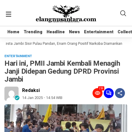
Home
Home
Trending
Trending
Headline
Headline
News
News
Entertainment
Entertainment
Collec
Collec
lresta Jambi Sisir Pulau Pandan, Enam Orang Positif Narkoba Diamankan
Kom
ENTERTAINMENT
Hari ini, PMII Jambi Kembali Menagih
Janji Didepan Gedung DPRD Provinsi
Jambi
250
Redaksi
14 Jan 2025 - 14:54 WIB