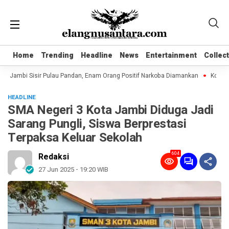
Home
Home
Trending
Trending
Headline
Headline
News
News
Entertainment
Entertainment
Collec
Collec
Jambi Sisir Pulau Pandan, Enam Orang Positif Narkoba Diamankan
Komentar 
HEADLINE
SMA Negeri 3 Kota Jambi Diduga Jadi
Sarang Pungli, Siswa Berprestasi
Terpaksa Keluar Sekolah
604
Redaksi
27 Jun 2025 - 19:20 WIB