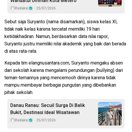
Wahdatul Ummah Kota Metero
Redaksi
25/07/2026
Sebut saja
Suryanto
(nama disamarkan), siswa kelas XI,
tidak naik kelas karena tercatat memiliki 19 hari
ketidakhadiran. Namun, berdasarkan data nilai rapor,
Suryanto
justru memiliki nilai akademik yang baik dan berada
di atas rata-rata.
Kepada tim elangnusantara.com,
Suryanto
mengaku absen
dari sekolah karena mengalami perundungan (bullying) dari
teman-temannya yang mencemooh dirinya karena tidak
mampu membayar berbagai pungutan yang dibebankan
pihak sekolah.
Danau Ranau: Secuil Surga Di Balik
Bukit, Destinasi Ideal Wisatawan
Redaksi
25/07/2026