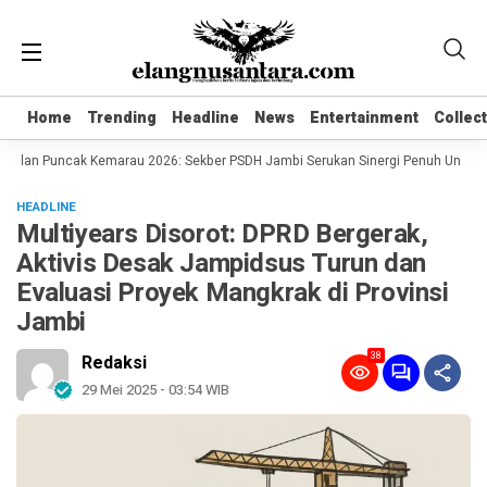
Home
Home
Trending
Trending
Headline
Headline
News
News
Entertainment
Entertainment
Collec
Collec
 dan Puncak Kemarau 2026: Sekber PSDH Jambi Serukan Sinergi Penuh Untuk Me
HEADLINE
Multiyears Disorot: DPRD Bergerak,
Aktivis Desak Jampidsus Turun dan
Evaluasi Proyek Mangkrak di Provinsi
Jambi
38
Redaksi
29 Mei 2025 - 03:54 WIB