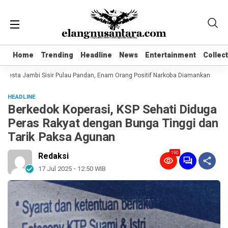
Home
Home
Trending
Trending
Headline
Headline
News
News
Entertainment
Entertainment
Collec
Collec
resta Jambi Sisir Pulau Pandan, Enam Orang Positif Narkoba Diamankan
Kome
HEADLINE
Berkedok Koperasi, KSP Sehati Diduga
Peras Rakyat dengan Bunga Tinggi dan
Tarik Paksa Agunan
190
Redaksi
17 Jul 2025 - 12:50 WIB