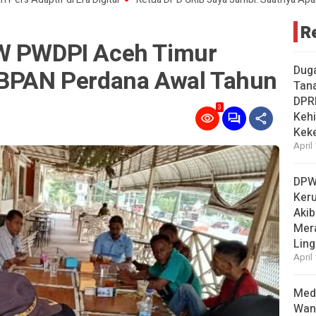
R
PW PWDPI Aceh Timur
Dug
 BPAN Perdana Awal Tahun
Tan
DPR
3
Kehi
Kek
April
DPW
Ker
Akib
Mer
Ling
April
Medi
Wan