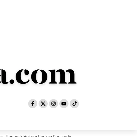
ak Hukum Periksa Dugaan Manipulasi Tata Kelola Izin Tambang di Jambi