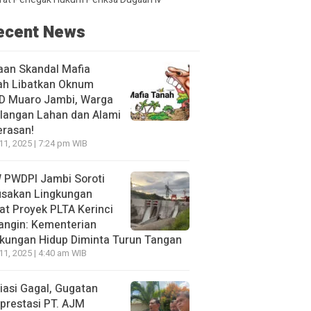
ecent News
aan Skandal Mafia
ah Libatkan Oknum
D Muaro Jambi, Warga
langan Lahan dan Alami
erasan!
 11, 2025 | 7:24 pm WIB
 PWDPI Jambi Soroti
usakan Lingkungan
at Proyek PLTA Kerinci
angin: Kementerian
kungan Hidup Diminta Turun Tangan
 11, 2025 | 4:40 am WIB
asi Gagal, Gugatan
prestasi PT. AJM