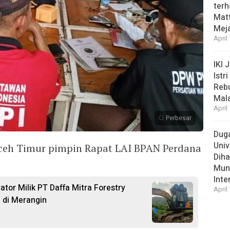
ter
Matt
Meja
April
IKI 
Istr
Rebu
Mal
April
Perbesar
Duga
Univ
ceh Timur pimpin Rapat LAI BPAN Perdana
Diha
Munc
Inte
ator Milik PT Daffa Mitra Forestry
April
I di Merangin