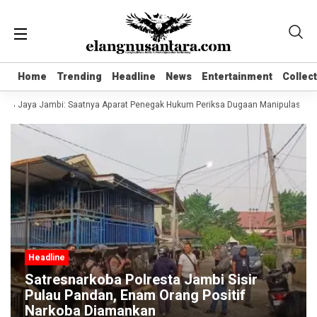
Home
Home
Trending
Trending
Headline
Headline
News
News
Entertainment
Entertainment
Collec
Collec
B Jaya Jambi: Saatnya Aparat Penegak Hukum Periksa Dugaan Manipulasi Tata K
Headline
Satresnarkoba Polresta Jambi Sisir
Pulau Pandan, Enam Orang Positif
Narkoba Diamankan