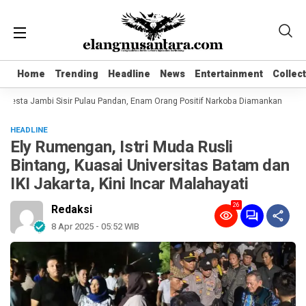
Home
Home
Trending
Trending
Headline
Headline
News
News
Entertainment
Entertainment
Collec
Collec
resta Jambi Sisir Pulau Pandan, Enam Orang Positif Narkoba Diamankan
Kome
HEADLINE
Ely Rumengan, Istri Muda Rusli
Bintang, Kuasai Universitas Batam dan
IKI Jakarta, Kini Incar Malahayati
26
Redaksi
8 Apr 2025 - 05:52 WIB