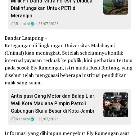
Milik PT Daffa Mitra Forestry Diduga
Dialihfungsikan Untuk PETI di
Merangin
Redaksi
26/07/2026
Bandar Lampung –
Ketegangan di lingkungan Universitas Malahayati
(Unimal) kian meningkat. Setelah sebelumnya konflik
internal yayasan terkuak ke publik, kini perhatian tertuju
pada sosok Ely Rumengan, istri muda Rusli Bintang, yang
disebut telah menguasai beberapa institusi pendidikan
milik sang suami.
Antisipasi Geng Motor dan Balap Liar,
Wali Kota Maulana Pimpin Patroli
Gabungan Skala Besar di Kota Jambi
Redaksi
26/07/2026
Informasi yang dihimpun menyebut Ely Rumengan saat