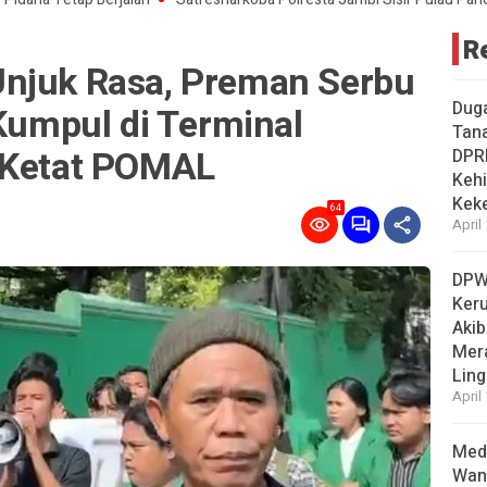
R
njuk Rasa, Preman Serbu
Dug
 Kumpul di Terminal
Tan
 Ketat POMAL
DPR
Kehi
Kek
64
April
DPW
Ker
Akib
Mer
Ling
April
Medi
Wan