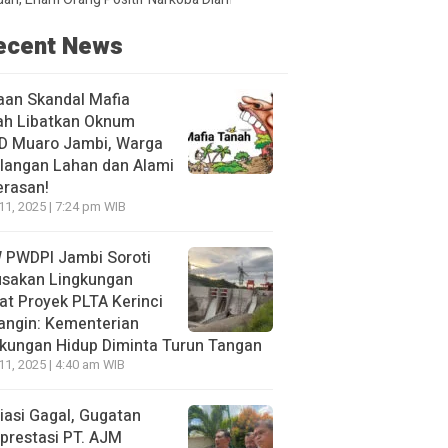
ecent News
aan Skandal Mafia
ah Libatkan Oknum
D Muaro Jambi, Warga
langan Lahan dan Alami
erasan!
 11, 2025 | 7:24 pm WIB
 PWDPI Jambi Soroti
usakan Lingkungan
at Proyek PLTA Kerinci
angin: Kementerian
kungan Hidup Diminta Turun Tangan
 11, 2025 | 4:40 am WIB
asi Gagal, Gugatan
prestasi PT. AJM