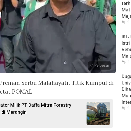
ter
Matt
Meja
April
IKI 
Istr
Rebu
Mal
April
Perbesar
Duga
Preman Serbu Malahayati, Titik Kumpul di
Univ
Diha
Ketat POMAL
Munc
Inte
ator Milik PT Daffa Mitra Forestry
April
I di Merangin