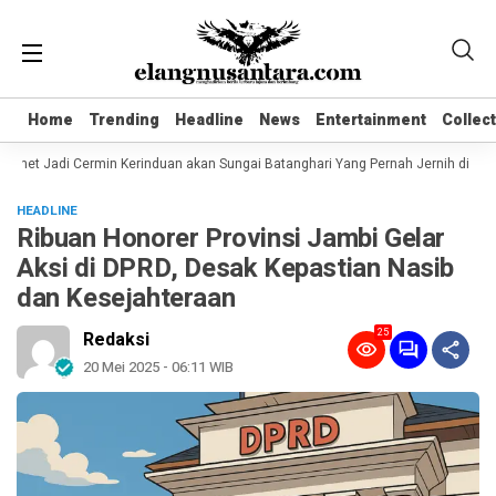
Home
Home
Trending
Trending
Headline
Headline
News
News
Entertainment
Entertainment
Collec
Collec
net Jadi Cermin Kerinduan akan Sungai Batanghari Yang Pernah Jernih di Tahu
HEADLINE
Ribuan Honorer Provinsi Jambi Gelar
Aksi di DPRD, Desak Kepastian Nasib
dan Kesejahteraan
25
Redaksi
20 Mei 2025 - 06:11 WIB