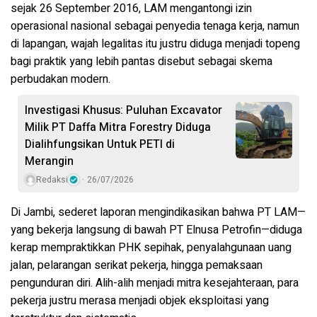
sejak 26 September 2016, LAM mengantongi izin
operasional nasional sebagai penyedia tenaga kerja, namun
di lapangan, wajah legalitas itu justru diduga menjadi topeng
bagi praktik yang lebih pantas disebut sebagai skema
perbudakan modern
.
Investigasi Khusus: Puluhan Excavator
Milik PT Daffa Mitra Forestry Diduga
Dialihfungsikan Untuk PETI di
Merangin
Redaksi
26/07/2026
Di Jambi, sederet laporan mengindikasikan bahwa PT LAM—
yang bekerja langsung di bawah PT Elnusa Petrofin—diduga
kerap mempraktikkan
PHK sepihak
,
penyalahgunaan uang
jalan
,
pelarangan serikat pekerja
, hingga
pemaksaan
pengunduran diri
. Alih-alih menjadi mitra kesejahteraan, para
pekerja justru merasa menjadi objek eksploitasi yang