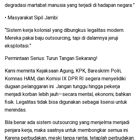
degradasi martabat manusia yang terjadi di hadapan negara.”
•
Masyarakat Sipil Jambi
:
“Sistem kerja kolonial yang dibungkus legalitas modern.
Mereka pakai baju outsourcing, tapi di dalamnya jeruji
eksploitasi.”
Permintaan Serius: Turun Tangan Sekarang!
Kami meminta
Kejaksaan Agung
,
KPK
,
Bareskrim Polri
,
Komnas HAM
, dan
Komisi IX DPR RI
segera menyelidiki
dugaan pelanggaran ini. Jangan tunggu hingga pekerja
menjadi korban lebih jauh—secara mental, ekonomi, bahkan
fisik. Legalitas tidak bisa digunakan sebagai lisensi untuk
menindas.
Bila benar ada sistem outsourcing yang menjelma menjadi
penjara kerja
, maka saatnya untuk membongkar semua ini.
Karena
perbudakan, meski tanpa rantai, tetaplah perbudakan.