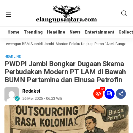
Home
Home
Trending
Trending
Headline
Headline
News
News
Entertainment
Entertainment
Collec
Collec
ewengan BBM Subsidi Jambi: Mantan Pelaku Ungkap Peran “Apek Bungo” dan Suhai
HEADLINE
PWDPI Jambi Bongkar Dugaan Skema
Perbudakan Modern PT LAM di Bawah
BUMN Pertamina dan Elnusa Petrofin
55
Redaksi
26 Mei 2025 - 06:23 WIB