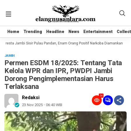
Home
Home
Trending
Trending
Headline
Headline
News
News
Entertainment
Entertainment
Collec
Collec
olresta Jambi Sisir Pulau Pandan, Enam Orang Positif Narkoba Diamankan
Ko
JAMBI
Permen ESDM 18/2025: Tentang Tata
Kelola WPR dan IPR, PWDPI Jambi
Dorong Pengimplementasian Harus
Terlaksana
54
Redaksi
23 Nov 2025 - 06:40 WIB