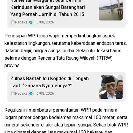
Komentar Warganet Jadi Cermin
Kerinduan akan Sungai Batanghari
Yang Pernah Jernih di Tahun 2015
Redaksi
6/08/2026
Penetapan WPR juga wajib mempertimbangkan aspek
kelestarian lingkungan
, terutama keberadaan endapan teras,
dataran banjir, hingga sungai purba. Selain itu, lokasi harus
selaras dengan
Rencana Tata Ruang Wilayah (RTRW)
provinsi.
Zulhas Bantah Isu Kopdes di Tengah
Laut: “Gimana Nyemennya?”
Redaksi
6/08/2026
Regulasi ini membatasi pemanfaatan WPR pada
mineral
logam primer dengan kedalaman maksimal 100 meter
, serta
mineral sekunder di alur atau tepian sungai
. Setiap blok WPR
juga dibatasi dengan
luas maksimal 100 hektare
, dan