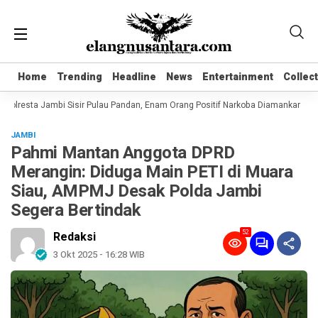
Home
Home
Trending
Trending
Headline
Headline
News
News
Entertainment
Entertainment
Collec
Collec
Polresta Jambi Sisir Pulau Pandan, Enam Orang Positif Narkoba Diamankan
K
JAMBI
Pahmi Mantan Anggota DPRD
Merangin: Diduga Main PETI di Muara
Siau, AMPMJ Desak Polda Jambi
Segera Bertindak
52
Redaksi
3 Okt 2025 - 16:28 WIB