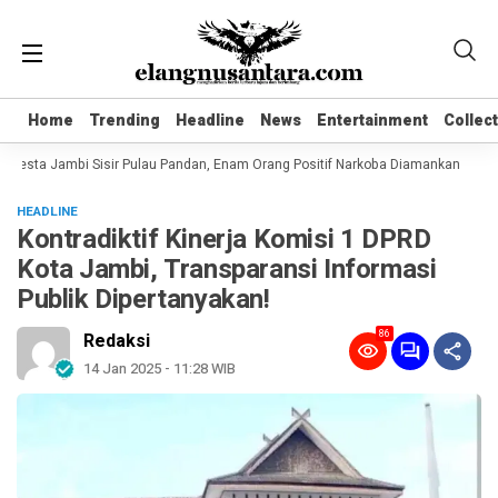
Home
Home
Trending
Trending
Headline
Headline
News
News
Entertainment
Entertainment
Collec
Collec
lresta Jambi Sisir Pulau Pandan, Enam Orang Positif Narkoba Diamankan
Kom
HEADLINE
Kontradiktif Kinerja Komisi 1 DPRD
Kota Jambi, Transparansi Informasi
Publik Dipertanyakan!
86
Redaksi
14 Jan 2025 - 11:28 WIB