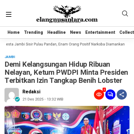
Home
Home
Trending
Trending
Headline
Headline
News
News
Entertainment
Entertainment
Collec
Collec
lresta Jambi Sisir Pulau Pandan, Enam Orang Positif Narkoba Diamankan
Kom
JAMBI
Demi Kelangsungan Hidup Ribuan
Nelayan, Ketum PWDPI Minta Presiden
Terbitkan Izin Tangkap Benih Lobster
4
Redaksi
21 Des 2025 - 13:32 WIB