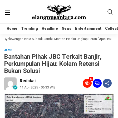
Home
Home
Trending
Trending
Headline
Headline
News
News
Entertainment
Entertainment
Collec
Collec
nyelewengan BBM Subsidi Jambi: Mantan Pelaku Ungkap Peran “Apek Bungo” dan S
JAMBI
Bantahan Pihak JBC Terkait Banjir,
Perkumpulan Hijau: Kolam Retensi
Bukan Solusi
14
Redaksi
11 Apr 2025 - 06:33 WIB