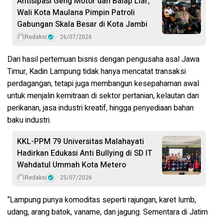
Antisipasi Geng Motor dan Balap Liar,
Wali Kota Maulana Pimpin Patroli
Gabungan Skala Besar di Kota Jambi
Redaksi
26/07/2026
Dari hasil pertemuan bisnis dengan pengusaha asal Jawa
Timur, Kadin Lampung tidak hanya mencatat transaksi
perdagangan, tetapi juga membangun kesepahaman awal
untuk menjalin kemitraan di sektor pertanian, kelautan dan
perikanan, jasa industri kreatif, hingga penyediaan bahan
baku industri.
KKL-PPM 79 Universitas Malahayati
Hadirkan Edukasi Anti Bullying di SD IT
Wahdatul Ummah Kota Metero
Redaksi
25/07/2026
“Lampung punya komoditas seperti rajungan, karet lumb,
udang, arang batok, vaname, dan jagung. Sementara di Jatim