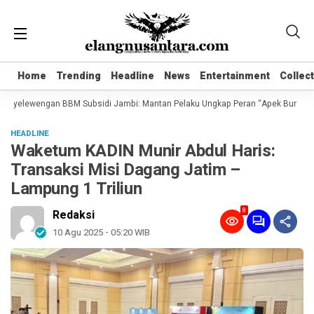
Home
Home
Trending
Trending
Headline
Headline
News
News
Entertainment
Entertainment
Collec
Collec
nyelewengan BBM Subsidi Jambi: Mantan Pelaku Ungkap Peran “Apek Bungo” dan S
HEADLINE
Waketum KADIN Munir Abdul Haris:
Transaksi Misi Dagang Jatim –
Lampung 1 Triliun
8
Redaksi
10 Agu 2025 - 05:20 WIB