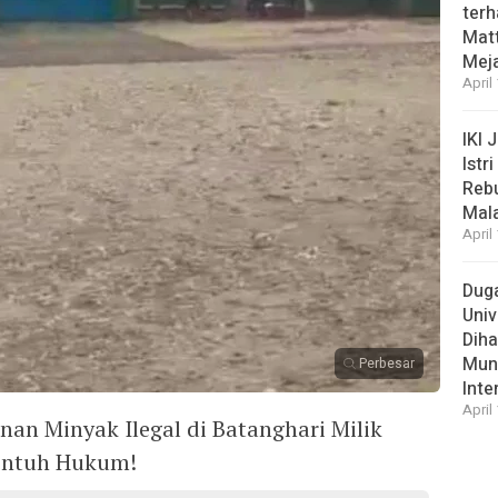
ter
Matt
Meja
April
IKI 
Istr
Rebu
Mal
April
Duga
Univ
Diha
Munc
Perbesar
Inte
April
n Minyak Ilegal di Batanghari Milik
sentuh Hukum!