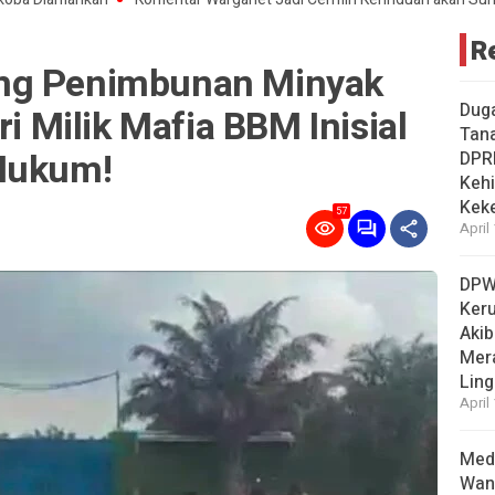
R
ng Penimbunan Minyak
Dug
ri Milik Mafia BBM Inisial
Tan
 Hukum!
DPR
Kehi
Kek
57
April
DPW
Ker
Akib
Mer
Ling
April
Medi
Wan