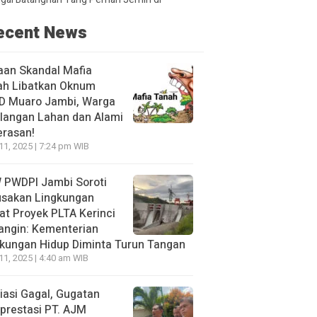
ecent News
aan Skandal Mafia
ah Libatkan Oknum
D Muaro Jambi, Warga
langan Lahan dan Alami
erasan!
 11, 2025 | 7:24 pm WIB
 PWDPI Jambi Soroti
usakan Lingkungan
at Proyek PLTA Kerinci
angin: Kementerian
kungan Hidup Diminta Turun Tangan
 11, 2025 | 4:40 am WIB
asi Gagal, Gugatan
prestasi PT. AJM