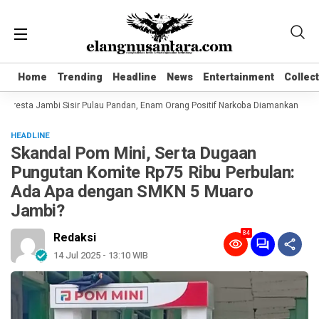
Home
Home
Trending
Trending
Headline
Headline
News
News
Entertainment
Entertainment
Collec
Collec
lresta Jambi Sisir Pulau Pandan, Enam Orang Positif Narkoba Diamankan
Kom
HEADLINE
Skandal Pom Mini, Serta Dugaan
Pungutan Komite Rp75 Ribu Perbulan:
Ada Apa dengan SMKN 5 Muaro
Jambi?
84
Redaksi
14 Jul 2025 - 13:10 WIB