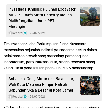
Investigasi Khusus: Puluhan Excavator
Milik PT Daffa Mitra Forestry Diduga
Dialihfungsikan Untuk PETI di
Merangin
Redaksi
26/07/2026
Tim investigasi dari Perkumpulan Elang Nusantara
menemukan sejumlah indikasi pelanggaran serius dalam
pelaksanaan proyek yang mencakup pembangunan
laboratorium, perpustakaan, aula, hingga renovasi ruang
kelas. Hasil penelusuran pada Juni 2025 mengungkap:
Antisipasi Geng Motor dan Balap Liar,
Wali Kota Maulana Pimpin Patroli
Gabungan Skala Besar di Kota Jambi
Redaksi
26/07/2026
• Tidak adanya papan informasi proyek, melanggar prinsip