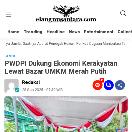
Home
Home
Trending
Trending
Headline
Headline
News
News
Entertainment
Entertainment
Collec
Collec
aya Jambi: Saatnya Aparat Penegak Hukum Periksa Dugaan Manipulasi Tata Kelo
JAMBI
PWDPI Dukung Ekonomi Kerakyatan
Lewat Bazar UMKM Merah Putih
46
Redaksi
28 Sep 2025 - 07:39 WIB