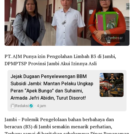
Perbesar
PT. AJM Punya izin Pengolahan Limbah B3 di Jambi,
DPMPTSP Provinsi Jambi Akui Izinnya Asli
Jejak Dugaan Penyelewengan BBM
Subsidi Jambi: Mantan Pelaku Ungkap
Peran “Apek Bungo” dan Suhaimi,
Armada Jefri Abidin, Turut Disorot!
Redaksi
4 jam
Jambi – Polemik Pengelolaan bahan berbahaya dan
beracun (B3) di Jambi semakin menarik perhatian,
Terbaru ramai di beritakan sebelumnya Dinas Penanaman