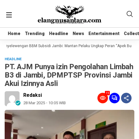
Home
Home
Trending
Trending
Headline
Headline
News
News
Entertainment
Entertainment
Collec
Collec
enyelewengan BBM Subsidi Jambi: Mantan Pelaku Ungkap Peran “Apek Bungo” dan 
HEADLINE
PT. AJM Punya izin Pengolahan Limbah
B3 di Jambi, DPMPTSP Provinsi Jambi
Akui Izinnya Asli
15
Redaksi
28 Mar 2025 - 10:05 WIB