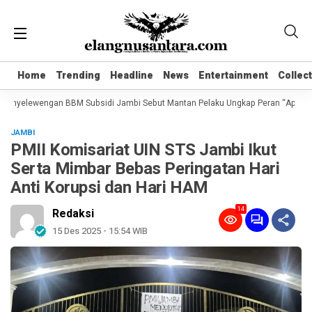
Home
Home
Trending
Trending
Headline
Headline
News
News
Entertainment
Entertainment
Collec
Collec
enyelewengan BBM Subsidi Jambi Sebut Mantan Pelaku Ungkap Peran “Apek Bun
JAMBI
PMII Komisariat UIN STS Jambi Ikut
Serta Mimbar Bebas Peringatan Hari
Anti Korupsi dan Hari HAM
14
Redaksi
15 Des 2025 - 15:54 WIB