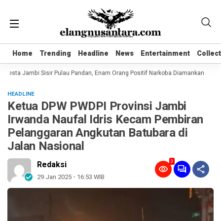
Home
Home
Trending
Trending
Headline
Headline
News
News
Entertainment
Entertainment
Collec
Collec
resta Jambi Sisir Pulau Pandan, Enam Orang Positif Narkoba Diamankan
Kom
HEADLINE
Ketua DPW PWDPI Provinsi Jambi
Irwanda Naufal Idris Kecam Pembiran
Pelanggaran Angkutan Batubara di
Jalan Nasional
3
Redaksi
29 Jan 2025 - 16:53 WIB