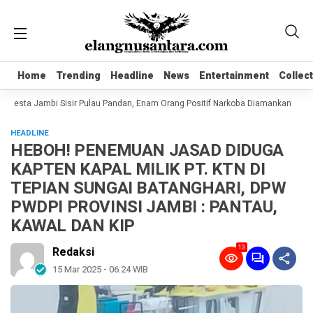
Home
Home
Trending
Trending
Headline
Headline
News
News
Entertainment
Entertainment
Collec
Collec
lresta Jambi Sisir Pulau Pandan, Enam Orang Positif Narkoba Diamankan
Kom
HEADLINE
HEBOH! PENEMUAN JASAD DIDUGA
KAPTEN KAPAL MILIK PT. KTN DI
TEPIAN SUNGAI BATANGHARI, DPW
PWDPI PROVINSI JAMBI : PANTAU,
KAWAL DAN KIP
13
Redaksi
15 Mar 2025 - 06:24 WIB