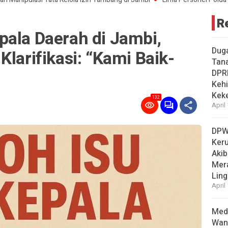
R
pala Daerah di Jambi,
Dug
Klarifikasi: “Kami Baik-
Tan
DPR
Kehi
Kek
132
April
DPW
Ker
Akib
Mer
Ling
April
Medi
Wan