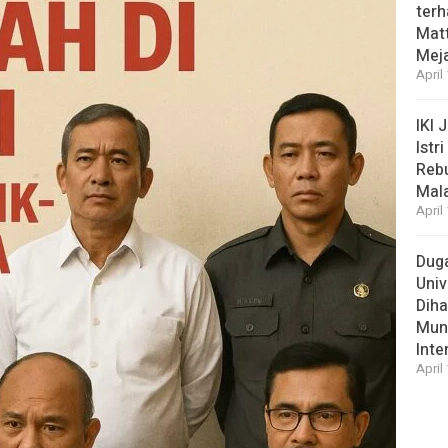
ter
Matt
Meja
April
IKI 
Istr
Rebu
Mal
April
Duga
Univ
Diha
Munc
Inte
April