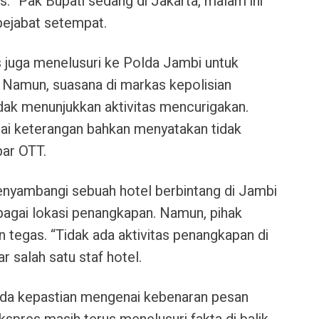
s. “Pak Bupati sedang di Jakarta, malam ini
 pejabat setempat.
s
juga menelusuri ke
Polda Jambi
untuk
ni. Namun, suasana di markas kepolisian
dak menunjukkan aktivitas mencurigakan.
ai keterangan bahkan menyatakan tidak
bar OTT.
 menyambangi sebuah hotel berbintang di Jambi
agai lokasi penangkapan. Namun, pihak
egas. “Tidak ada aktivitas penangkapan di
ar salah satu staf hotel.
um ada kepastian mengenai kebenaran pesan