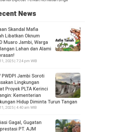
ecent News
aan Skandal Mafia
ah Libatkan Oknum
D Muaro Jambi, Warga
langan Lahan dan Alami
erasan!
 11, 2025 | 7:24 pm WIB
 PWDPI Jambi Soroti
usakan Lingkungan
at Proyek PLTA Kerinci
angin: Kementerian
kungan Hidup Diminta Turun Tangan
 11, 2025 | 4:40 am WIB
asi Gagal, Gugatan
prestasi PT. AJM