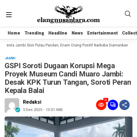
Home
Home
Trending
Trending
Headline
Headline
News
News
Entertainment
Entertainment
Collec
Collec
lresta Jambi Sisir Pulau Pandan, Enam Orang Positif Narkoba Diamankan
Kom
JAMBI
GSPI Soroti Dugaan Korupsi Mega
Proyek Museum Candi Muaro Jambi:
Desak KPK Turun Tangan, Soroti Peran
Kepala Balai
32
Redaksi
5 Des 2025 - 13:01 WIB