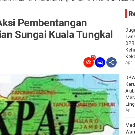
R
 Aksi Pembentangan
Dug
ian Sungai Kuala Tungkal
Tan
DPR
Kehi
Kek
55
April
DPW
Ker
Akib
Mer
Ling
April
Medi
Wan