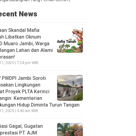
ecent News
aan Skandal Mafia
ah Libatkan Oknum
D Muaro Jambi, Warga
langan Lahan dan Alami
erasan!
 11, 2025 | 7:24 pm WIB
 PWDPI Jambi Soroti
usakan Lingkungan
at Proyek PLTA Kerinci
angin: Kementerian
kungan Hidup Diminta Turun Tangan
 11, 2025 | 4:40 am WIB
asi Gagal, Gugatan
prestasi PT. AJM