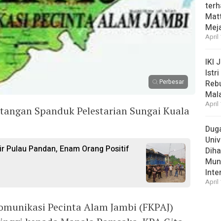
ter
Matt
Meja
April
IKI 
Istr
Perbesar
Rebu
Mal
April
tangan Spanduk Pelestarian Sungai Kuala
Duga
Univ
ir Pulau Pandan, Enam Orang Positif
Diha
Munc
Inte
April
omunikasi Pecinta Alam Jambi (FKPAJ)