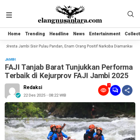
Home
Home
Trending
Trending
Headline
Headline
News
News
Entertainment
Entertainment
Collec
Collec
Polresta Jambi Sisir Pulau Pandan, Enam Orang Positif Narkoba Diamankan
K
JAMBI
FAJI Tanjab Barat Tunjukkan Performa
Terbaik di Kejurprov FAJI Jambi 2025
7
Redaksi
22 Des 2025 - 08:22 WIB