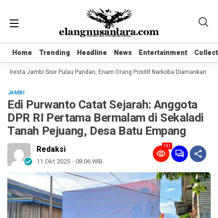
Home
Home
Trending
Trending
Headline
Headline
News
News
Entertainment
Entertainment
Collec
Collec
olresta Jambi Sisir Pulau Pandan, Enam Orang Positif Narkoba Diamankan
Ko
JAMBI
Edi Purwanto Catat Sejarah: Anggota
DPR RI Pertama Bermalam di Sekaladi
Tanah Pejuang, Desa Batu Empang
191
Redaksi
11 Okt 2025 - 08:06 WIB