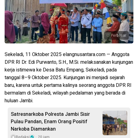
Perbesar
Sekeladi, 11 Oktober 2025 elangnusantara.com
— Anggota
DPR RI
Dr. Edi Purwanto, S.H., M.Si.
melaksanakan
kunjungan
kerja istimewa ke Desa Batu Empang, Sekeladi
, pada
tanggal
8–9 Oktober 2025
. Kunjungan ini menjadi
sejarah
baru
, karena untuk
pertama kalinya seorang anggota DPR RI
bermalam di Sekeladi
, wilayah pedalaman yang berada di
huluan Jambi
.
Satresnarkoba Polresta Jambi Sisir
Pulau Pandan, Enam Orang Positif
Narkoba Diamankan
Redaksi
20 jam