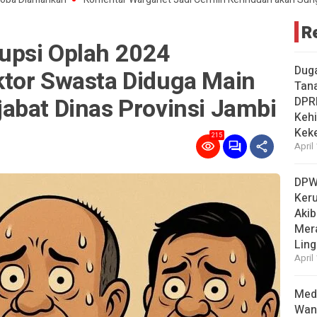
R
upsi Oplah 2024
Dug
tor Swasta Diduga Main
Tan
abat Dinas Provinsi Jambi
DPR
Kehi
Kek
215
April
DPW
Ker
Akib
Mer
Ling
April
Medi
Wan