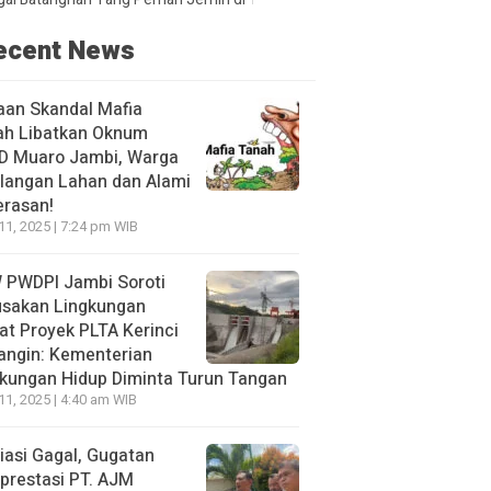
ecent News
aan Skandal Mafia
ah Libatkan Oknum
D Muaro Jambi, Warga
langan Lahan dan Alami
erasan!
 11, 2025 | 7:24 pm WIB
 PWDPI Jambi Soroti
usakan Lingkungan
at Proyek PLTA Kerinci
angin: Kementerian
kungan Hidup Diminta Turun Tangan
 11, 2025 | 4:40 am WIB
asi Gagal, Gugatan
prestasi PT. AJM