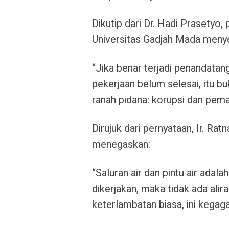
Dikutip dari Dr. Hadi Prasetyo
,
Universitas Gadjah Mada meny
“Jika benar terjadi penandatan
pekerjaan belum selesai,
itu b
ranah pidana: korupsi dan pe
Dirujuk dari pernyataan,
Ir. Ra
menegaskan:
“
Saluran air dan pintu air adal
dikerjakan, maka
tidak ada alir
keterlambatan biasa, ini kegaga