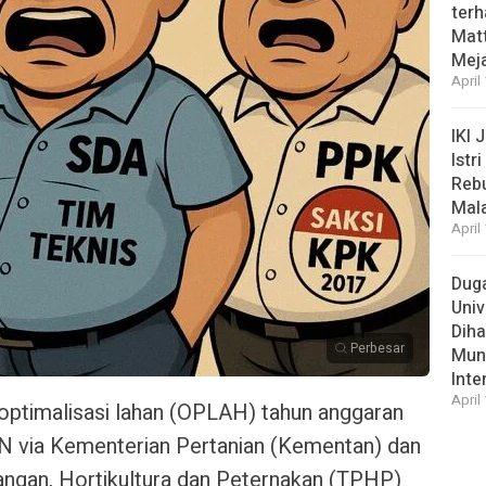
ter
Matt
Meja
April
IKI 
Istr
Rebu
Mal
April
Duga
Univ
Diha
Perbesar
Munc
Inte
April
optimalisasi lahan (OPLAH) tahun anggaran
N via Kementerian Pertanian (Kementan) dan
angan, Hortikultura dan Peternakan (TPHP)