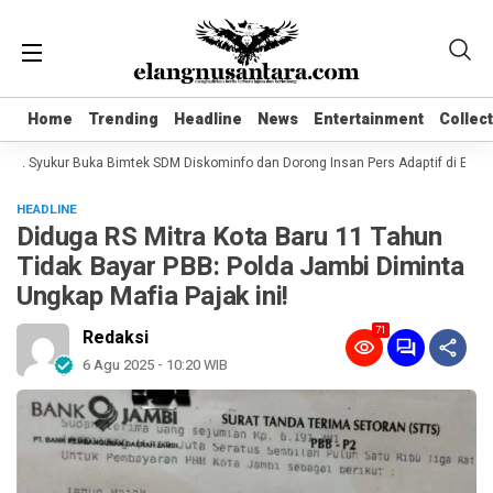
Home
Home
Trending
Trending
Headline
Headline
News
News
Entertainment
Entertainment
Collec
Collec
. Syukur Buka Bimtek SDM Diskominfo dan Dorong Insan Pers Adaptif di Era Digi
HEADLINE
Diduga RS Mitra Kota Baru 11 Tahun
Tidak Bayar PBB: Polda Jambi Diminta
Ungkap Mafia Pajak ini!
71
Redaksi
6 Agu 2025 - 10:20 WIB