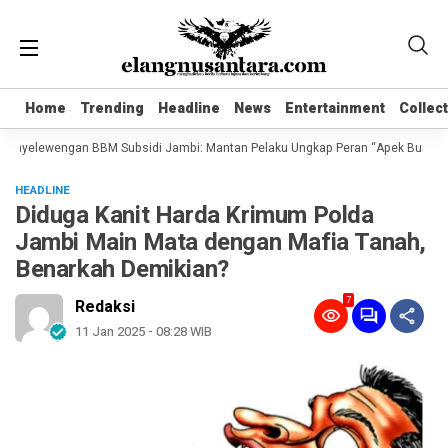
Home
Home
Trending
Trending
Headline
Headline
News
News
Entertainment
Entertainment
Collec
Collec
nyelewengan BBM Subsidi Jambi: Mantan Pelaku Ungkap Peran “Apek Bungo” dan S
HEADLINE
Diduga Kanit Harda Krimum Polda
Jambi Main Mata dengan Mafia Tanah,
Benarkah Demikian?
7
Redaksi
11 Jan 2025 - 08:28 WIB