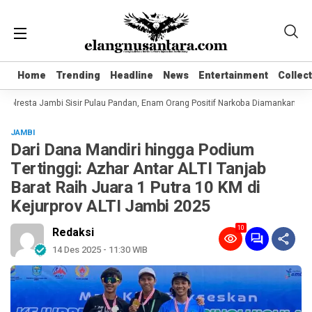
Home
Home
Trending
Trending
Headline
Headline
News
News
Entertainment
Entertainment
Collec
Collec
olresta Jambi Sisir Pulau Pandan, Enam Orang Positif Narkoba Diamankan
Ko
JAMBI
Dari Dana Mandiri hingga Podium
Tertinggi: Azhar Antar ALTI Tanjab
Barat Raih Juara 1 Putra 10 KM di
Kejurprov ALTI Jambi 2025
10
Redaksi
14 Des 2025 - 11:30 WIB