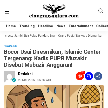
Home
Home
Trending
Trending
Headline
Headline
News
News
Entertainment
Entertainment
Collec
Collec
Polresta Jambi Sisir Pulau Pandan, Enam Orang Positif Narkoba Diamankan
K
HEADLINE
Bocor Usai Diresmikan, Islamic Center
Tergenang: Kadis PUPR Muzakir
Disebut Mubazir Anggaran!
62
Redaksi
23 Mei 2025 - 05:56 WIB