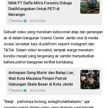
Milik PT Daffa Mitra Forestry Diduga
Dialihfungsikan Untuk PETI di
Merangin
Redaksi
26/07/2026
Sebuah video yang merekam kebocoran atap dan genangan
air di dalam bangunan Islamic Center Jambi viral di media
sosial, tersebar luas di platform seperti Instagram dan
TikTok. Dalam video tersebut, tampak warga merekam
kondisi masjid yang tergenang air sambil menyebutkan
bahwa plafon bangunan terlihat berlubang.
Antisipasi Geng Motor dan Balap Liar,
Wali Kota Maulana Pimpin Patroli
Gabungan Skala Besar di Kota Jambi
Redaksi
26/07/2026
“Banjir… plafonnya bolong, astagfirullahhalazim,” ujar
seorang warga dalam video yang direkam saat hendak