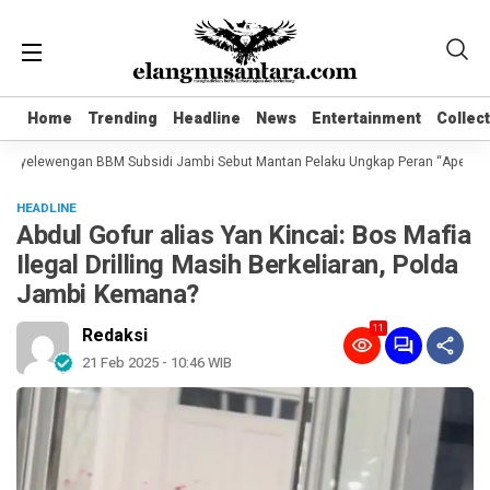
Home
Home
Trending
Trending
Headline
Headline
News
News
Entertainment
Entertainment
Collec
Collec
nyelewengan BBM Subsidi Jambi Sebut Mantan Pelaku Ungkap Peran “Apek Bung
HEADLINE
Abdul Gofur alias Yan Kincai: Bos Mafia
Ilegal Drilling Masih Berkeliaran, Polda
Jambi Kemana?
11
Redaksi
21 Feb 2025 - 10:46 WIB