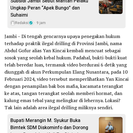
Subsidi Jambi Sebut Mantan Pelaku
Ungkap Peran “Apek Bungo” dan
Suhaimi
Redaksi
9 jam
Jambi – Di tengah gencarnya upaya penegakan hukum
terhadap praktik ilegal drilling di Provinsi Jambi, nama
Abdul Gofur alias Yan Kincai kembali mencuat sebagai
sosok yang seolah kebal hukum. Padahal, bukti-bukti kuat
telah beredar luas, termasuk video berdurasi 6 detik yang
diunggah di akun Perkumpulan Elang Nusantara, pada 10
Februari 2024, video tersebut memperlihatkan Yan Kincai
dengan penampilan bak bos mafia, kacamata terangkat
ke atas, tangan terangkat seolah memberi hormat, dan
kalung emas tebal yang melingkar di lehernya. Lokasi?
Tak lain adalah area ilegal drilling miliknya sendiri.
Bupati Merangin M. Syukur Buka
Bimtek SDM Diskominfo dan Dorong