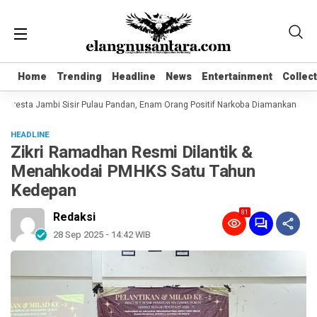
Home
Home
Trending
Trending
Headline
Headline
News
News
Entertainment
Entertainment
Collec
Collec
lresta Jambi Sisir Pulau Pandan, Enam Orang Positif Narkoba Diamankan
Kom
HEADLINE
Zikri Ramadhan Resmi Dilantik &
Menahkodai PMHKS Satu Tahun
Kedepan
81
Redaksi
28 Sep 2025 - 14:42 WIB