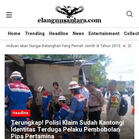
Home
Home
Trending
Trending
Headline
Headline
News
News
Entertainment
Entertainment
Collec
Collec
rinduan akan Sungai Batanghari Yang Pernah Jernih di Tahun 2015
Zulhas B
Headline
Terungkap! Polisi Klaim Sudah Kantongi
Identitas Terduga Pelaku Pembobolan
Pipa Pertamina