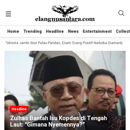
Home
Home
Trending
Trending
Headline
Headline
News
News
Entertainment
Entertainment
Collec
Collec
 Polresta Jambi Sisir Pulau Pandan, Enam Orang Positif Narkoba Diamankan
Headline
Zulhas Bantah Isu Kopdes di Tengah
Laut: “Gimana Nyemennya?”