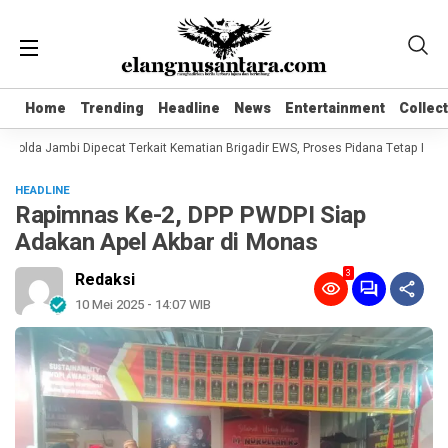
Home
Home
Trending
Trending
Headline
Headline
News
News
Entertainment
Entertainment
Collec
Collec
Polda Jambi Dipecat Terkait Kematian Brigadir EWS, Proses Pidana Tetap Berjala
HEADLINE
Rapimnas Ke-2, DPP PWDPI Siap
Adakan Apel Akbar di Monas
3
Redaksi
10 Mei 2025 - 14:07 WIB