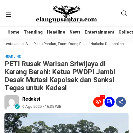
Home
Home
Trending
Trending
Headline
Headline
News
News
Entertainment
Entertainment
Collec
Collec
resta Jambi Sisir Pulau Pandan, Enam Orang Positif Narkoba Diamankan
Kom
HEADLINE
PETI Rusak Warisan Sriwijaya di
Karang Berahi: Ketua PWDPI Jambi
Desak Mutasi Kapolsek dan Sanksi
Tegas untuk Kades!
15
Redaksi
6 Agu 2025 - 16:35 WIB