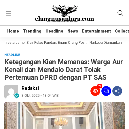
Home
Home
Trending
Trending
Headline
Headline
News
News
Entertainment
Entertainment
Collec
Collec
olresta Jambi Sisir Pulau Pandan, Enam Orang Positif Narkoba Diamankan
Ko
HEADLINE
Ketegangan Kian Memanas: Warga Aur
Kenali dan Mendalo Darat Tolak
Pertemuan DPRD dengan PT SAS
73
Redaksi
3 Okt 2025 - 13:04 WIB