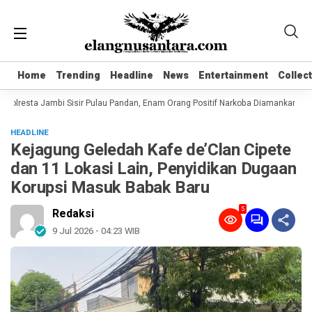
Home
Home
Trending
Trending
Headline
Headline
News
News
Entertainment
Entertainment
Collec
Collec
Polresta Jambi Sisir Pulau Pandan, Enam Orang Positif Narkoba Diamankan
K
HEADLINE
Kejagung Geledah Kafe de’Clan Cipete
dan 11 Lokasi Lain, Penyidikan Dugaan
Korupsi Masuk Babak Baru
5
Redaksi
9 Jul 2026 - 04:23 WIB