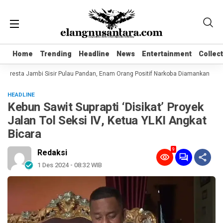
Home
Home
Trending
Trending
Headline
Headline
News
News
Entertainment
Entertainment
Collec
Collec
lresta Jambi Sisir Pulau Pandan, Enam Orang Positif Narkoba Diamankan
Ko
HEADLINE
Kebun Sawit Suprapti ‘Disikat’ Proyek
Jalan Tol Seksi IV, Ketua YLKI Angkat
Bicara
9
Redaksi
1 Des 2024 - 08:32 WIB